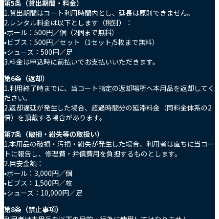
第5条（貸出期間・料金）
1.貸出期間はコート利用時間内とし、延長は原則できません。
2.レンタル料金は以下とします（税別）：
•ボール：500円／個（2個まで無料）
•ビブス：500円／セット（1セット/5枚まで無料）
•シューズ：500円／足
3.料金は申込時に前払いでお支払いいただきます。
第6条（返却）
1.利用終了時までに、当コート指定の返却場所へ本用品を返却してく
ださい。
2.返却遅延が発生した場合、超過時間分の延滞料金（同料金体系の2
倍）を頂戴する場合があります。
第7条（破損・紛失等の取扱い）
1.本用品の破損・汚損・紛失が発生した場合、利用者は直ちに当コー
トに報告し、修理費・弁償費用を負担するものとします。
2.目安金額：
•ボール：3,000円／個
•ビブス：1,500円／枚
•シューズ：10,000円／足
第8条（禁止事項）