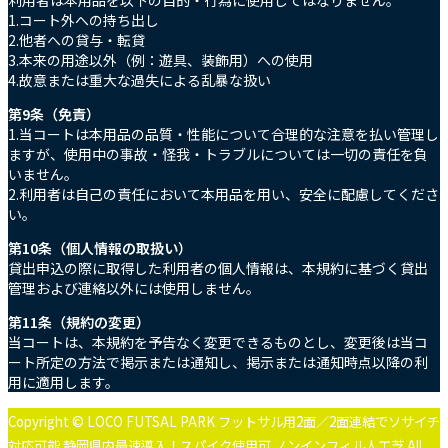
利用者は本用品を以下の目的・行為に使用してはなりません。
1.コート外への持ち出し
2.他者への貸与・転貸
3.本来の用途以外（例：遊具、装飾用）への使用
4.故意または重大な過失による乱暴な扱い
第9条（免責）
1.当コートは本用品の品質・性能について合理的な注意を払い管理し
ますが、使用中の事故・怪我・トラブルについては一切の責任を負
いません。
2.利用者は自己の責任において本用品を用い、安全に配慮してくださ
い。
第10条（個人情報の取扱い）
貸出申込の際に取得した利用者の個人情報は、本規約に基づく貸出
管理および連絡以外には使用しません。
第11条（規約の変更）
当コートは、本規約を予告なく変更できるものとし、変更後は当コ
ート所定の方法で掲示または通知し、掲示または通知時点以降の利
用に適用します。
Copyright © LOCO FUTSAL PARK フットサル用2面／2面連結でソサイチ
対応可能 静岡県内最速導入！スパイク使用可 ノンインフィル人工芝 All