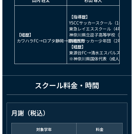
山内 荘太
杉山 尊人
【
指導歴
】
YSCCサッカースクール（1年間）
東急レイエススクール（4年間）
【経歴】
神奈川県立逗子高等学校（1年間
カワハラFC→ロプタ静岡→静岡西高
西豊田サッカー少年団（2年間）
【
経歴
】
東源台FC→清水エスパルスJr.ユ
※神奈川県国体代表（成人）
スクール料金・時間
月謝（税込）
対象学年
料金