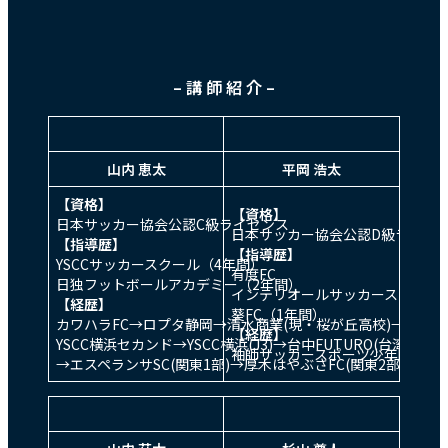
– 講 師 紹 介 –
山内 恵太
平岡 浩太
【資格】
【資格】
日本サッカー協会公認C級ライセンス
日本サッカー協会公認D級ライセ
【指導歴】
【
指導歴
】
YSCCサッカースクール（4年間）
有度FC
日独フットボールアカデミー（2年間）
インテリオールサッカースクール
【経歴】
葵FC（1年間）
カワハラFC→ロプタ静岡→清水商業(現・桜が丘高校)→
【
経歴
】
YSCC横浜セカンド→YSCC横浜(J3)→台中FUTURO(台湾1部)
袖師サッカースポーツ少年団→袖師中
→エスペランサSC(関東1部)→厚木はやぶさFC(関東2部)※神