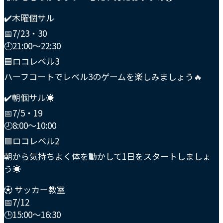
✔️木曜個サル
📅7/23・30
🕘21:00〜22:30
🟦ロコレベル3
ハーフコートでレベル3のゲームを楽しみましょう🔥
✔️朝個サル☀️
📅7/5・19
🕗8:00〜10:00
🟪ロコレベル2
朝から気持ちよく体を動かして1日をスタートしましょ
う☀️
⚽️ サッカー教室
📅7/12
🕒15:00〜16:30