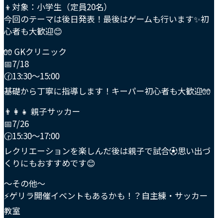
👦対象：小学生（定員20名）
今回のテーマは後日発表！最後はゲームも行います✨初
心者も大歓迎😊
🧤 GKクリニック
📅7/18
🕜13:30〜15:00
基礎から丁寧に指導します！キーパー初心者も大歓迎🧤
👨‍👩‍👧 親子サッカー
📅7/26
🕞15:30〜17:00
レクリエーションを楽しんだ後は親子で試合⚽️思い出づ
くりにもおすすめです😊
〜その他〜
⚡️ゲリラ開催イベントもあるかも！？自主練・サッカー
教室